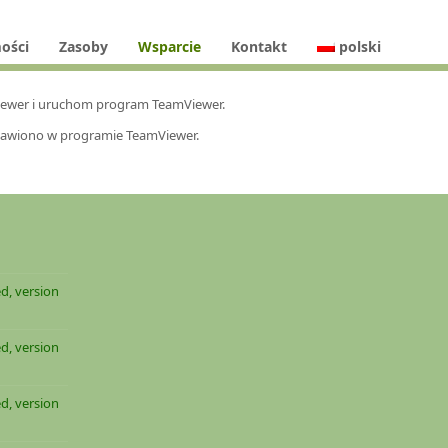
ości
Zasoby
Wsparcie
Kontakt
polski
mViewer i uruchom program TeamViewer.
stawiono w programie TeamViewer.
d, version
d, version
d, version