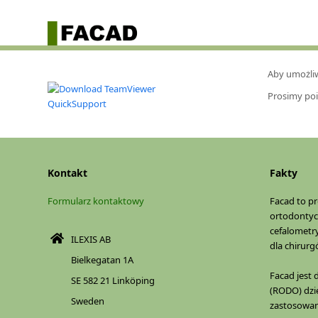
Aby umożli
Prosimy poi
Download TeamViewer
Kontakt
Fakty
Formularz kontaktowy
Facad to p
ortodontyc
cefalometry
ILEXIS AB
dla chirur
Bielkegatan 1A
Facad jes
SE 582 21 Linköping
(RODO) dzi
Sweden
zastosowany