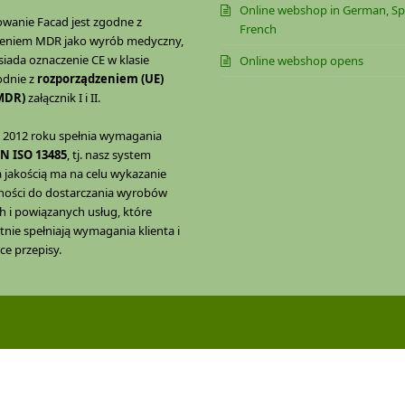
Online webshop in German, Sp
anie Facad jest zgodne z
French
eniem MDR jako wyrób medyczny,
iada oznaczenie CE w klasie
Online webshop opens
odnie z
rozporządzeniem (UE)
(MDR)
załącznik I i II.
d 2012 roku spełnia wymagania
EN ISO 13485
, tj. nasz system
 jakością ma na celu wykazanie
lności do dostarczania wyrobów
 i powiązanych usług, które
ie spełniają wymagania klienta i
e przepisy.