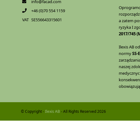
info@facad.com
Oprogramow
+46 (0)70 554 1159
rozporządz
VAT
SE556643315601
a zatem pos
ryzyka I zg
2017/745 
Ilexis AB o
normy
SS-
zarządzania
naszej zdo
medycznych
konsekwentn
obowiązując
© Copyright -
Ilexis AB
- All Rights Reserved 2026