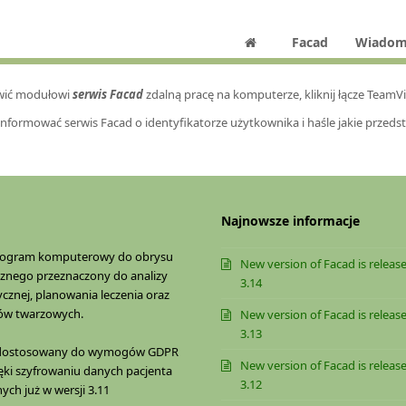
Facad
Wiadom
wić modułowi
serwis Facad
zdalną pracę na komputerze, kliknij łącze Tea
nformować serwis Facad o identyfikatorze użytkownika i haśle jakie przed
Najnowsze informacje
rogram komputerowy do obrysu
New version of Facad is release
znego przeznaczony do analizy
3.14
cznej, planowania leczenia oraz
gów twarzowych.
New version of Facad is release
3.13
t dostosowany do wymogów GDPR
New version of Facad is release
ęki szyfrowaniu danych pacjenta
3.12
ch już w wersji 3.11