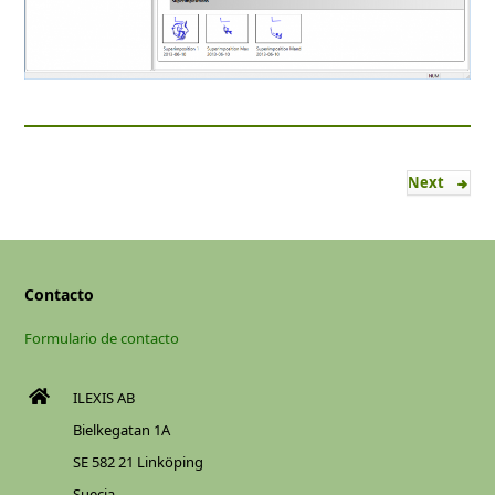
Next
Contacto
Formulario de contacto
ILEXIS AB
Bielkegatan 1A
SE 582 21 Linköping
Suecia