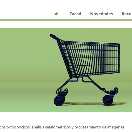
Facad
Novedades
Recu
ados ortodóncicos, análisis cefalométricos y procesamiento de imágenes