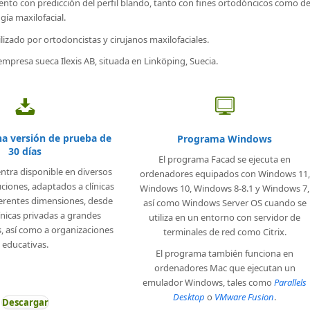
ento con predicción del perfil blando, tanto con fines ortodóncicos como d
ugía maxilofacial.
lizado por ortodoncistas y cirujanos maxilofaciales.
empresa sueca Ilexis AB, situada en Linköping, Suecia.
a versión de prueba de
Programa Windows
30 días
El programa Facad se ejecuta en
ntra disponible en diversos
ordenadores equipados con Windows 11,
ciones, adaptados a clínicas
Windows 10, Windows 8-8.1 y Windows 7,
ferentes dimensiones, desde
así como Windows Server OS cuando se
nicas privadas a grandes
utiliza en un entorno con servidor de
as, así como a organizaciones
terminales de red como Citrix.
educativas.
El programa también funciona en
ordenadores Mac que ejecutan un
emulador Windows, tales como
Parallels
Desktop
o
VMware Fusion
.
Descargar