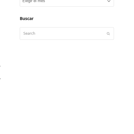
de
novedades
Buscar
Search
Submit
,
,