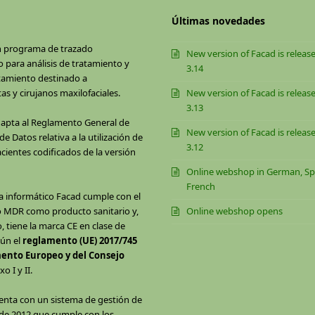
Últimas novedades
n programa de trazado
New version of Facad is release
 para análisis de tratamiento y
3.14
tamiento destinado a
as y cirujanos maxilofaciales.
New version of Facad is release
3.13
dapta al Reglamento General de
New version of Facad is release
e Datos relativa a la utilización de
3.12
cientes codificados de la versión
Online webshop in German, Sp
French
a informático Facad cumple con el
 MDR como producto sanitario y,
Online webshop opens
o, tiene la marca CE en clase de
gún el
reglamento (UE) 2017/745
ento Europeo y del Consejo
xo I y II.
uenta con un sistema de gestión de
de 2012 que cumple con los