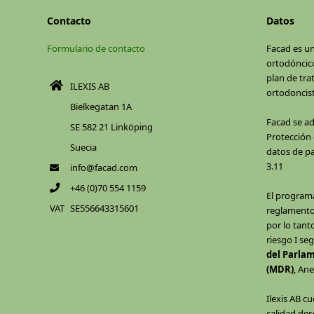
Contacto
Datos
Formulario de contacto
Facad es u
ortodóncico
plan de tra
ILEXIS AB
ortodoncist
Bielkegatan 1A
Facad se a
SE 582 21 Linköping
Protección d
Suecia
datos de pa
3.11
info@facad.com
+46 (0)70 554 1159
El program
VAT
SE556643315601
reglamento
por lo tant
riesgo I se
del Parlam
(MDR)
, Ane
Ilexis AB c
calidad des