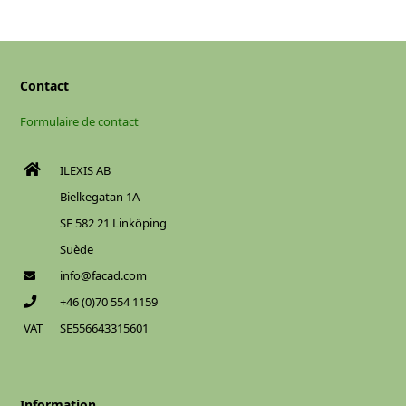
Contact
Formulaire de contact
ILEXIS AB
Bielkegatan 1A
SE 582 21 Linköping
Suède
info@facad.com
+46 (0)70 554 1159
VAT
SE556643315601
Information